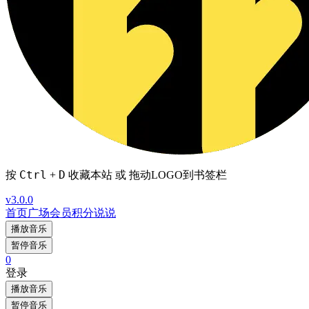
Ctrl
D
按
+
收藏本站 或 拖动LOGO到书签栏
v3.0.0
首页
广场
会员
积分
说说
播放音乐
暂停音乐
0
登录
播放音乐
暂停音乐