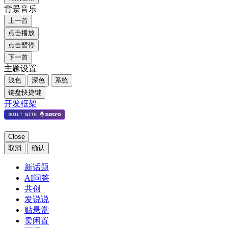
背景音乐
上一首
点击播放
点击暂停
下一首
主题设置
浅色
深色
系统
键盘快捷键
开发框架
Close
取消
确认
新话题
AI问答
共创
发说说
贴悬赏
卖闲置