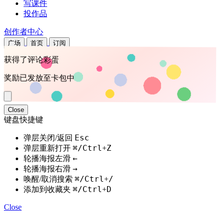
写课件
投作品
创作者中心
广场
首页
订阅
获得了评论彩蛋
奖励已发放至卡包中
Close
键盘快捷键
Esc
弹层关闭/返回
⌘/Ctrl
Z
弹层重新打开
+
←
轮播海报左滑
→
轮播海报右滑
⌘/Ctrl
/
唤醒/取消搜索
+
⌘/Ctrl
D
添加到收藏夹
+
Close