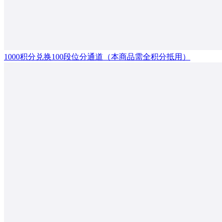
1000积分兑换100段位分通道（本商品需全积分抵用）