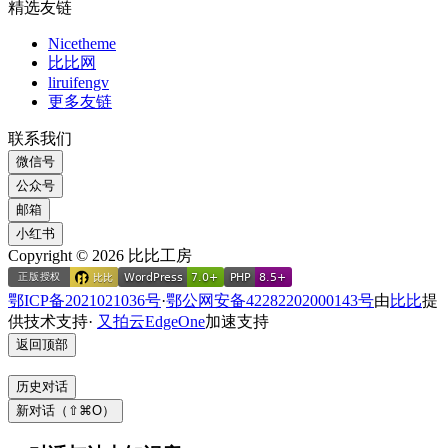
精选友链
Nicetheme
比比网
liruifengv
更多友链
联系我们
微信号
公众号
邮箱
小红书
Copyright © 2026 比比工房
鄂ICP备2021021036号
·
鄂公网安备42282202000143号
由
比比
提
供技术支持
·
又拍云
EdgeOne
加速支持
返回顶部
历史对话
新对话（⇧⌘O）