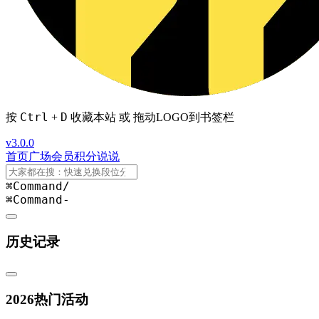
Ctrl
D
按
+
收藏本站 或 拖动LOGO到书签栏
v3.0.0
首页
广场
会员
积分
说说
⌘Command
/
⌘Command
-
历史记录
2026热门活动