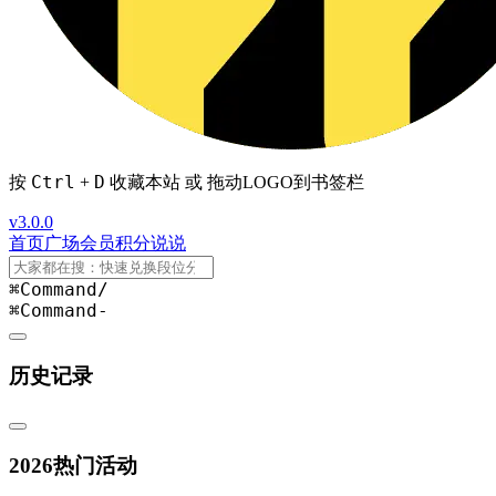
Ctrl
D
按
+
收藏本站 或 拖动LOGO到书签栏
v3.0.0
首页
广场
会员
积分
说说
⌘Command
/
⌘Command
-
历史记录
2026热门活动