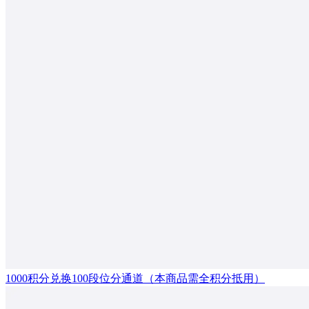
1000积分兑换100段位分通道（本商品需全积分抵用）