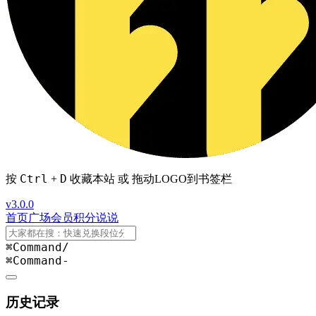
Ctrl
D
按
+
收藏本站 或 拖动LOGO到书签栏
v3.0.0
首页
广场
会员
积分
说说
⌘Command
/
⌘Command
-
历史记录