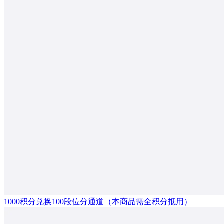
1000积分兑换100段位分通道（本商品需全积分抵用）