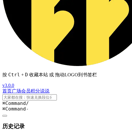
Ctrl
D
按
+
收藏本站 或 拖动LOGO到书签栏
v3.0.0
首页
广场
会员
积分
说说
⌘Command
/
⌘Command
-
历史记录