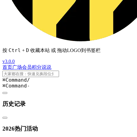
Ctrl
D
按
+
收藏本站 或 拖动LOGO到书签栏
v3.0.0
首页
广场
会员
积分
说说
⌘Command
/
⌘Command
-
历史记录
2026热门活动