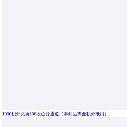
1000积分兑换100段位分通道（本商品需全积分抵用）