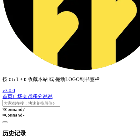
按
+
收藏本站 或 拖动LOGO到书签栏
Ctrl
D
v3.0.0
首页
广场
会员
积分
说说
⌘Command
/
⌘Command
-
历史记录