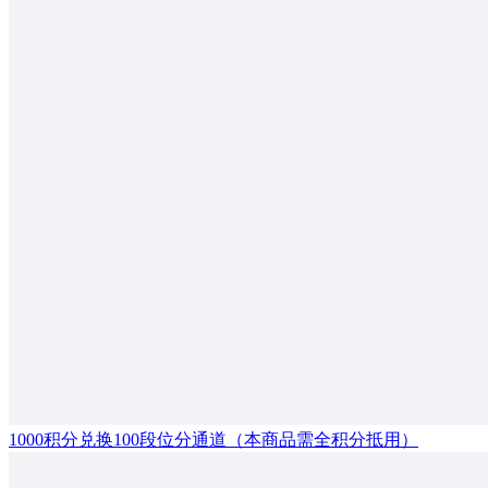
1000积分兑换100段位分通道（本商品需全积分抵用）