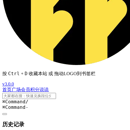
Ctrl
D
按
+
收藏本站 或 拖动LOGO到书签栏
v3.0.0
首页
广场
会员
积分
说说
⌘Command
/
⌘Command
-
历史记录