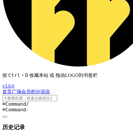
Ctrl
D
按
+
收藏本站 或 拖动LOGO到书签栏
v3.0.0
首页
广场
会员
积分
说说
⌘Command
/
⌘Command
-
历史记录