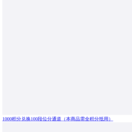
1000积分兑换100段位分通道（本商品需全积分抵用）