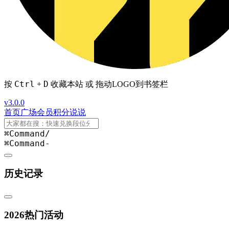
Ctrl
D
按
+
收藏本站 或 拖动LOGO到书签栏
v3.0.0
首页
广场
会员
积分
说说
⌘Command
/
⌘Command
-
历史记录
2026热门活动