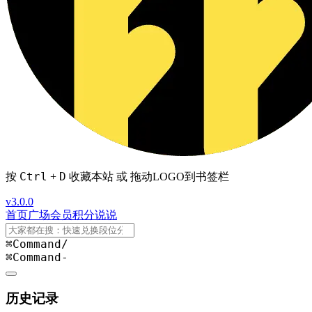
Ctrl
D
按
+
收藏本站 或 拖动LOGO到书签栏
v3.0.0
首页
广场
会员
积分
说说
⌘Command
/
⌘Command
-
历史记录