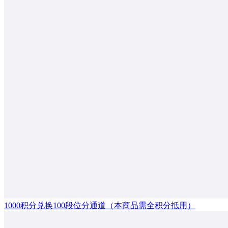
1000积分兑换100段位分通道（本商品需全积分抵用）