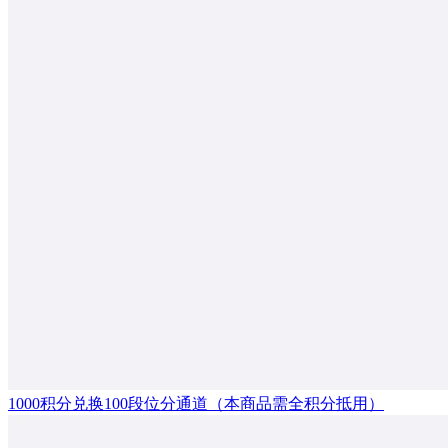
1000积分兑换100段位分通道（本商品需全积分抵用）