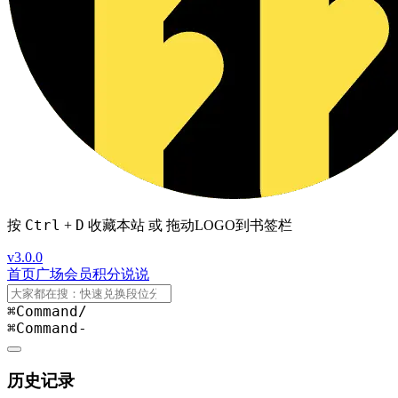
Ctrl
D
按
+
收藏本站 或 拖动LOGO到书签栏
v3.0.0
首页
广场
会员
积分
说说
⌘Command
/
⌘Command
-
历史记录