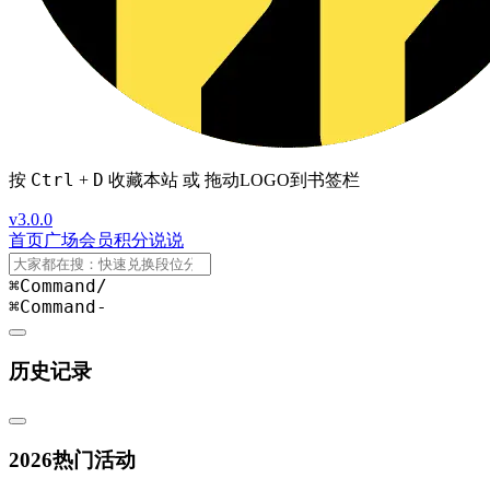
Ctrl
D
按
+
收藏本站 或 拖动LOGO到书签栏
v3.0.0
首页
广场
会员
积分
说说
⌘Command
/
⌘Command
-
历史记录
2026热门活动