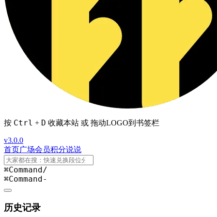
Ctrl
D
按
+
收藏本站 或 拖动LOGO到书签栏
v3.0.0
首页
广场
会员
积分
说说
⌘Command
/
⌘Command
-
历史记录