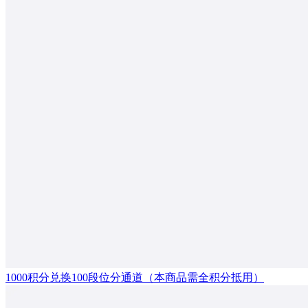
1000积分兑换100段位分通道（本商品需全积分抵用）