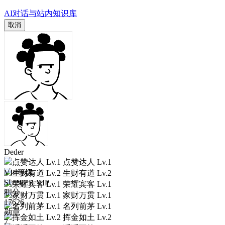
AI对话与站内知识库
取消
Deder
点赞达人 Lv.1
VIP等级
生财有道 Lv.2
SUPPER VIP
荣耀宾客 Lv.1
积分
家财万贯 Lv.1
17626
名列前茅 Lv.1
勋章
挥金如土 Lv.2
7