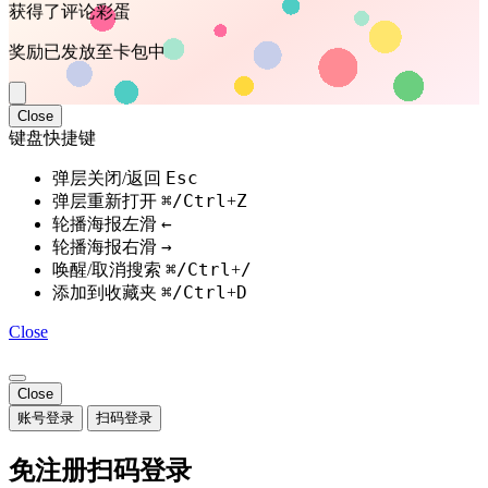
获得了评论彩蛋
奖励已发放至卡包中
Close
键盘快捷键
Esc
弹层关闭/返回
⌘/Ctrl
Z
弹层重新打开
+
←
轮播海报左滑
→
轮播海报右滑
⌘/Ctrl
/
唤醒/取消搜索
+
⌘/Ctrl
D
添加到收藏夹
+
Close
Close
账号登录
扫码登录
免注册扫码登录