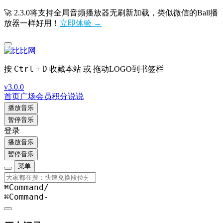
🚀 2.3.0将支持全局音频播放器无刷新加载，类似微信的Ball播
放器一样好用！
立即体验 →
Ctrl
D
按
+
收藏本站 或 拖动LOGO到书签栏
v3.0.0
首页
广场
会员
积分
说说
播放音乐
暂停音乐
登录
播放音乐
暂停音乐
菜单
⌘Command
/
⌘Command
-