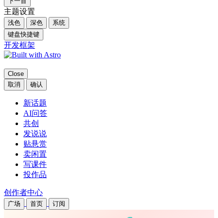
下一首
主题设置
浅色
深色
系统
键盘快捷键
开发框架
Close
取消
确认
新话题
AI问答
共创
发说说
贴悬赏
卖闲置
写课件
投作品
创作者中心
广场
首页
订阅