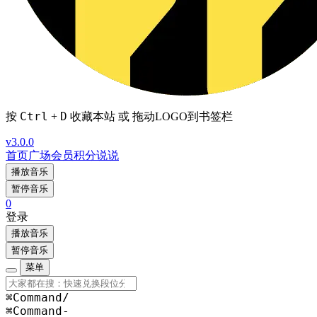
Ctrl
D
按
+
收藏本站 或 拖动LOGO到书签栏
v3.0.0
首页
广场
会员
积分
说说
播放音乐
暂停音乐
0
登录
播放音乐
暂停音乐
菜单
⌘Command
/
⌘Command
-