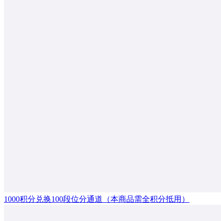
1000积分兑换100段位分通道（本商品需全积分抵用）