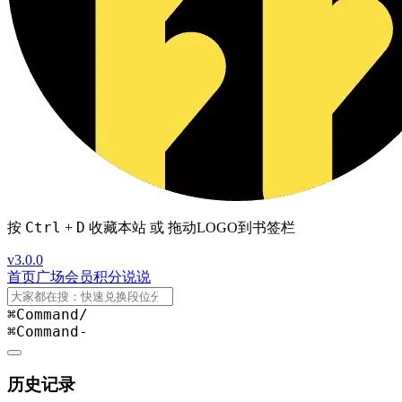
Ctrl
D
按
+
收藏本站 或 拖动LOGO到书签栏
v3.0.0
首页
广场
会员
积分
说说
⌘Command
/
⌘Command
-
历史记录