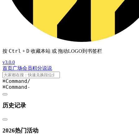
Ctrl
D
按
+
收藏本站 或 拖动LOGO到书签栏
v3.0.0
首页
广场
会员
积分
说说
⌘Command
/
⌘Command
-
历史记录
2026热门活动