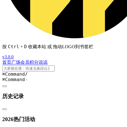
Ctrl
D
按
+
收藏本站 或 拖动LOGO到书签栏
v3.0.0
首页
广场
会员
积分
说说
⌘Command
/
⌘Command
-
历史记录
2026热门活动