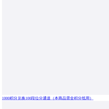
1000积分兑换100段位分通道（本商品需全积分抵用）