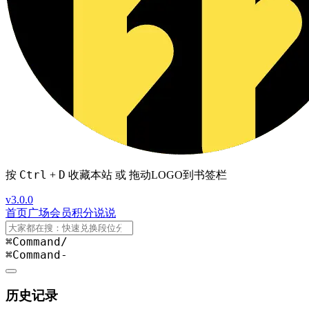
Ctrl
D
按
+
收藏本站 或 拖动LOGO到书签栏
v3.0.0
首页
广场
会员
积分
说说
⌘Command
/
⌘Command
-
历史记录